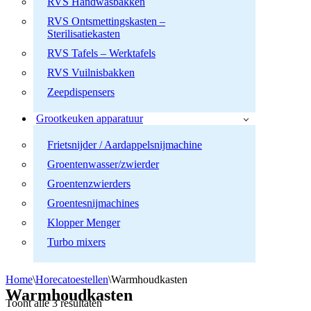
RVS Handwasbakken
RVS Ontsmettingskasten –
Sterilisatiekasten
RVS Tafels – Werktafels
RVS Vuilnisbakken
Zeepdispensers
Grootkeuken apparatuur
Frietsnijder / Aardappelsnijmachine
Groentenwasser/zwierder
Groentenzwierders
Groentesnijmachines
Klopper Menger
Turbo mixers
Home
\
Horecatoestellen
\
Warmhoudkasten
Warmhoudkasten
Toont alle 3 resultaten