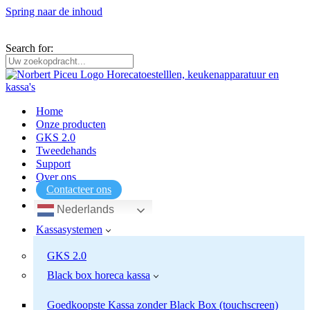
Spring naar de inhoud
Horecatoestellen, keukenapparatuur, kassa’s en weegschalen voor
professionals en particulieren.
Search for:
Home
Onze producten
GKS 2.0
Tweedehands
Support
Over ons
Contacteer ons
Nederlands
Kassasystemen
GKS 2.0
Black box horeca kassa
Goedkoopste Kassa zonder Black Box (touchscreen)