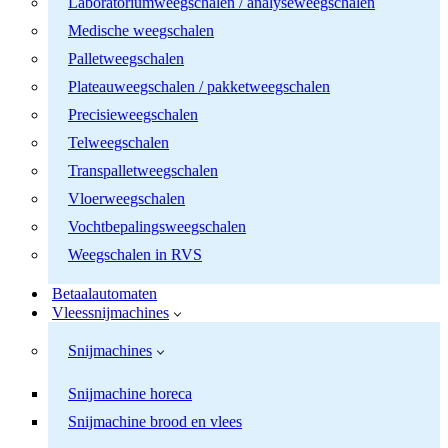
Laboratoriumweegschalen / analyseweegschalen
Medische weegschalen
Palletweegschalen
Plateauweegschalen / pakketweegschalen
Precisieweegschalen
Telweegschalen
Transpalletweegschalen
Vloerweegschalen
Vochtbepalingsweegschalen
Weegschalen in RVS
Betaalautomaten
Vleessnijmachines
Snijmachines
Snijmachine horeca
Snijmachine brood en vlees