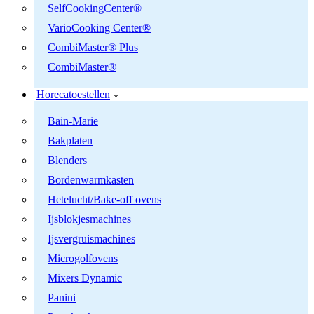
SelfCookingCenter®
VarioCooking Center®
CombiMaster® Plus
CombiMaster®
Horecatoestellen
Bain-Marie
Bakplaten
Blenders
Bordenwarmkasten
Hetelucht/Bake-off ovens
Ijsblokjesmachines
Ijsvergruismachines
Microgolfovens
Mixers Dynamic
Panini