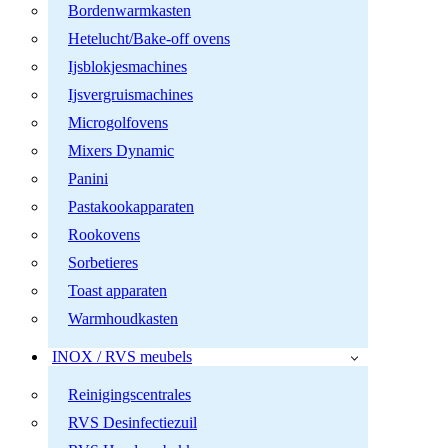
Bordenwarmkasten
Hetelucht/Bake-off ovens
Ijsblokjesmachines
Ijsvergruismachines
Microgolfovens
Mixers Dynamic
Panini
Pastakookapparaten
Rookovens
Sorbetieres
Toast apparaten
Warmhoudkasten
INOX / RVS meubels
Reinigingscentrales
RVS Desinfectiezuil