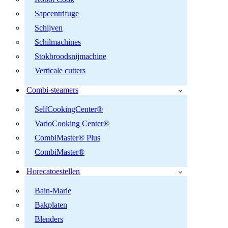
Sapcentrifuge
Schijven
Schilmachines
Stokbroodsnijmachine
Verticale cutters
Combi-steamers
SelfCookingCenter®
VarioCooking Center®
CombiMaster® Plus
CombiMaster®
Horecatoestellen
Bain-Marie
Bakplaten
Blenders