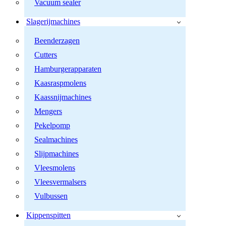
Vacuum sealer
Slagerijmachines
Beenderzagen
Cutters
Hamburgerapparaten
Kaasraspmolens
Kaassnijmachines
Mengers
Pekelpomp
Sealmachines
Slijpmachines
Vleesmolens
Vleesvermalsers
Vulbussen
Kippenspitten