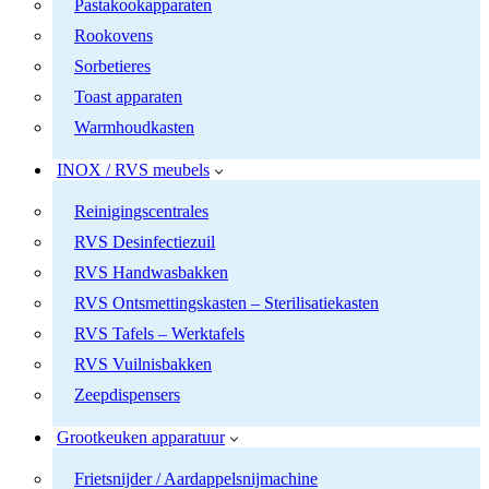
Pastakookapparaten
Rookovens
Sorbetieres
Toast apparaten
Warmhoudkasten
INOX / RVS meubels
Reinigingscentrales
RVS Desinfectiezuil
RVS Handwasbakken
RVS Ontsmettingskasten – Sterilisatiekasten
RVS Tafels – Werktafels
RVS Vuilnisbakken
Zeepdispensers
Grootkeuken apparatuur
Frietsnijder / Aardappelsnijmachine