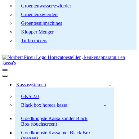
Groentenwasser/zwierder
Groentenzwierders
Groentesnijmachines
Klopper Menger
Turbo mixers
Navigatiemenu
Navigatiemenu
Kassasystemen
GKS 2.0
Black box horeca kassa
Goedkoopste Kassa zonder Black
Box (touchscreen)
Goedkoopste Kassa met Black Box
(toetsen)