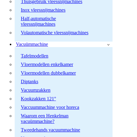
Thuisgebruik vleessnijmachines
Inox vleessnijmachines
Half-automatische
vleessnijmachines
Volautomatische vleessnijmachines
Vacuümmachine
Tafelmodellen
Vloermodellen enkelkamer
Vloermodellen dubbelkamer
Diptanks
Vacuumzakken
Kookzakken 121°
Vaccuummachine voor horeca
Waarom een Henkelman
vacuümmachine?
Tweedehands vacuummachine