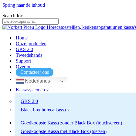
Spring naar de inhoud
Horecatoestellen, keukenapparatuur, kassa’s en weegschalen voor profe
Search for:
Home
Onze producten
GKS 2.0
Tweedehands
Support
Over ons
Contacteer ons
Nederlands
Kassasystemen
GKS 2.0
Black box horeca kassa
Goedkoopste Kassa zonder Black Box (touchscreen)
Goedkoopste Kassa met Black Box (toetsen)