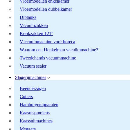
Vloermodellen enkelkamer
Vloermodellen dubbelkamer
Diptanks
Vacuumzakken
Kookzakken 121°
Vaccuummachine voor horeca
Waarom een Henkelman vacuümmachine?
Tweedehands vacuummachine
Vacuum sealer
Slagerijmachines
Beenderzagen
Cutters
Hamburgerapparaten
Kaasraspmolens
Kaassnijmachines
Mengers