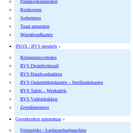
Pastakookapparaten
Rookovens
Sorbetieres
Toast apparaten
Warmhoudkasten
INOX / RVS meubels
Reinigingscentrales
RVS Desinfectiezuil
RVS Handwasbakken
RVS Ontsmettingskasten – Sterilisatiekasten
RVS Tafels – Werktafels
RVS Vuilnisbakken
Zeepdispensers
Grootkeuken apparatuur
Frietsnijder / Aardappelsnijmachine