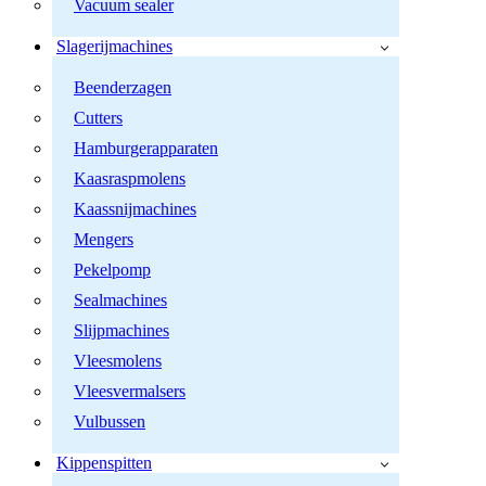
Vacuum sealer
Slagerijmachines
Beenderzagen
Cutters
Hamburgerapparaten
Kaasraspmolens
Kaassnijmachines
Mengers
Pekelpomp
Sealmachines
Slijpmachines
Vleesmolens
Vleesvermalsers
Vulbussen
Kippenspitten