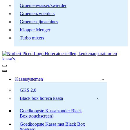
Groentenwasser/zwierder
Groentenzwierders
Groentesnijmachines
Klopper Menger
Turbo mixers
Navigatiemenu
Navigatiemenu
Kassasystemen
GKS 2.0
Black box horeca kassa
Goedkoopste Kassa zonder Black
Box (touchscreen)
Goedkoopste Kassa met Black Box
(toetsen)