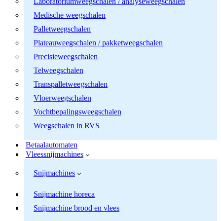
Laboratoriumweegschalen / analyseweegschalen
Medische weegschalen
Palletweegschalen
Plateauweegschalen / pakketweegschalen
Precisieweegschalen
Telweegschalen
Transpalletweegschalen
Vloerweegschalen
Vochtbepalingsweegschalen
Weegschalen in RVS
Betaalautomaten
Vleessnijmachines
Snijmachines
Snijmachine horeca
Snijmachine brood en vlees