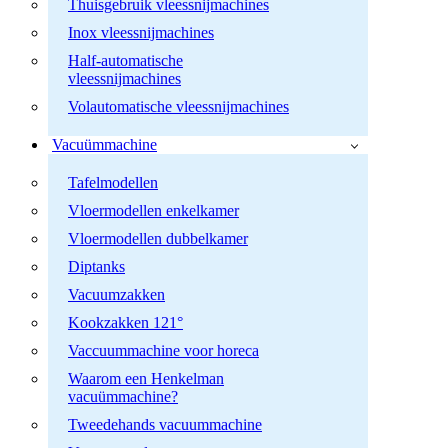
Thuisgebruik vleessnijmachines
Inox vleessnijmachines
Half-automatische
vleessnijmachines
Volautomatische vleessnijmachines
Vacuümmachine
Tafelmodellen
Vloermodellen enkelkamer
Vloermodellen dubbelkamer
Diptanks
Vacuumzakken
Kookzakken 121°
Vaccuummachine voor horeca
Waarom een Henkelman
vacuümmachine?
Tweedehands vacuummachine