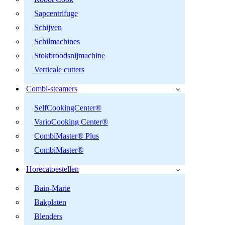
Sapcentrifuge
Schijven
Schilmachines
Stokbroodsnijmachine
Verticale cutters
Combi-steamers
SelfCookingCenter®
VarioCooking Center®
CombiMaster® Plus
CombiMaster®
Horecatoestellen
Bain-Marie
Bakplaten
Blenders