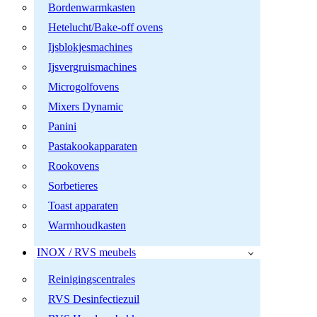
Bordenwarmkasten
Hetelucht/Bake-off ovens
Ijsblokjesmachines
Ijsvergruismachines
Microgolfovens
Mixers Dynamic
Panini
Pastakookapparaten
Rookovens
Sorbetieres
Toast apparaten
Warmhoudkasten
INOX / RVS meubels
Reinigingscentrales
RVS Desinfectiezuil