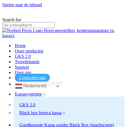
Spring naar de inhoud
Horecatoestellen, keukenapparatuur, kassa’s en weegschalen voor
professionals en particulieren.
Search for:
Home
Onze producten
GKS 2.0
Tweedehands
Support
Over ons
Contacteer ons
Nederlands
Kassasystemen
GKS 2.0
Black box horeca kassa
Goedkoopste Kassa zonder Black Box (touchscreen)