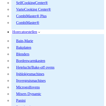
SelfCookingCenter®
VarioCooking Center®
CombiMaster® Plus
CombiMaster®
Horecatoestellen
Bain-Marie
Bakplaten
Blenders
Bordenwarmkasten
Hetelucht/Bake-off ovens
Ijsblokjesmachines
Ijsvergruismachines
Microgolfovens
Mixers Dynamic
Panini